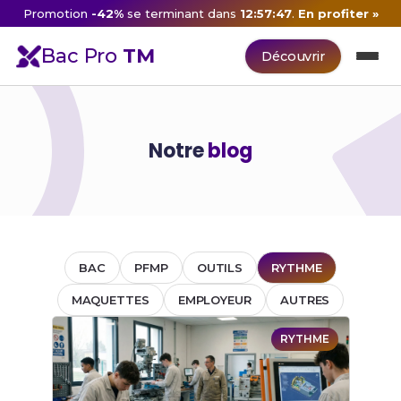
Promotion
-42%
se terminant dans
12:57:47
.
En profiter »
Bac Pro
TM
Découvrir
Notre
blog
BAC
PFMP
OUTILS
RYTHME
MAQUETTES
EMPLOYEUR
AUTRES
RYTHME