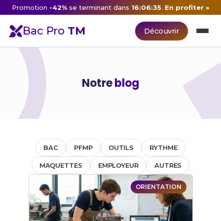
Promotion
-42%
se terminant dans
16:06:35
.
En profiter »
Bac Pro
TM
Découvrir
Notre
blog
BAC
PFMP
OUTILS
RYTHME
MAQUETTES
EMPLOYEUR
AUTRES
ORIENTATION