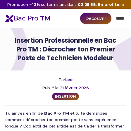
Promotion
-42%
se terminant dans
02:25:57
.
En profiter »
Bac Pro
TM
Découvrir
Insertion Professionnelle en Bac
Pro TM : Décrocher ton Premier
Poste de Technicien Modeleur
Par
Leo
Publié le
21 février 2026
INSERTION
Tu arrives en fin de
Bac Pro TM
et tu te demandes
comment décrocher ton premier poste sans expérience
longue ? L’objectif de cet article est de t’aider à transformer