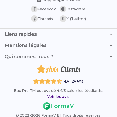
Facebook
Instagram
Threads
X (Twitter)
Liens rapides
Page d'accueil
Mentions légales
Simulateur de notes
C.G.V. - C.G.U.
Qui sommes-nous ?
Trouver son stage
Politique de confidentialité
Trouver son alternance
Avis
Clients
Je suis Leo et, avec Laura, nous mettons toute notre
Politique de remboursement
Référentiel officiel
énergie pour t’accompagner pas à pas en Bac Pro TM
Mentions légales
(Technicien Modeleur) et te soutenir dans chaque étape
Annales et corrigés
4,4 • 24 Avis
de ton parcours.
Les Bac Pro en Industrie & Technologies
Bac Pro TM est évalué 4,4/5 selon les étudiants.
Liste des établissements
Voir les avis
Résultats des examens 2026
FormaV
Calendrier des examens 2026
© 2022-2026 FormaV EI. Tous droits réservés.