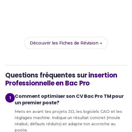
Prêt(e) à réussir ton examen ?
Révise efficacement avec nos
187 Fiches de
Révision
pour le Bac Pro TM et maximise tes
chances de réussite !
Découvrir les Fiches de Révision →
Questions fréquentes sur
insertion
Professionnelle en Bac Pro
Comment optimiser son CV Bac Pro TM pour
un premier poste?
Mets en avant tes projets 3D, les logiciels CAO et les
réglages machine. Indique un résultat concret (moule
réalisé, défauts réduits) et adapte ton accroche au
poste.